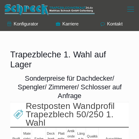
Konfigurator
Karriere
Kontakt
Trapezbleche 1. Wahl auf
Lager
Sonderpreise für Dachdecker/
Spengler/ Zimmerer/ Schlosser auf
Anfrage
Restposten Wandprofil
Trapezblech 50/250 1.
Wahl
Antik
Mate
Deck
Platt
Läng
onde
Qualitä
Profil
rialst
Farbe
breit
enbr
e in
Auswählen