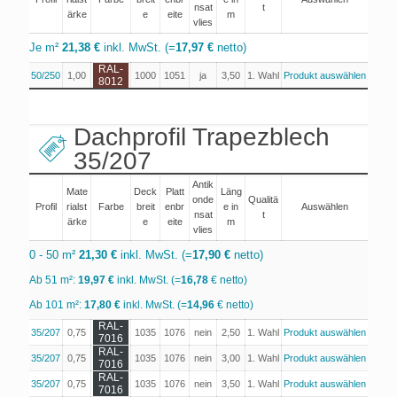
nsat
t
ärke
e
eite
m
vlies
Je m²
21,38 €
inkl. MwSt. (=
17,97 €
netto)
RAL-
50/250
1,00
1000
1051
ja
3,50
1. Wahl
Produkt auswählen
8012
Dachprofil Trapezblech
35/207
Antik
Mate
Deck
Platt
Läng
onde
Qualitä
Profil
rialst
Farbe
breit
enbr
e in
Auswählen
nsat
t
ärke
e
eite
m
vlies
0 - 50 m²
21,30 €
inkl. MwSt. (=
17,90 €
netto)
Ab 51 m²:
19,97 €
inkl. MwSt. (=
16,78
€ netto)
Ab 101 m²:
17,80 €
inkl. MwSt. (=
14,96
€ netto)
RAL-
35/207
0,75
1035
1076
nein
2,50
1. Wahl
Produkt auswählen
7016
RAL-
35/207
0,75
1035
1076
nein
3,00
1. Wahl
Produkt auswählen
7016
RAL-
35/207
0,75
1035
1076
nein
3,50
1. Wahl
Produkt auswählen
7016