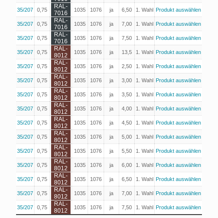
RAL-
35/207
0,75
1035
1076
ja
6,50
1. Wahl
Produkt auswählen
7016
RAL-
35/207
0,75
1035
1076
ja
7,00
1. Wahl
Produkt auswählen
7016
RAL-
35/207
0,75
1035
1076
ja
7,50
1. Wahl
Produkt auswählen
7016
RAL-
35/207
0,75
1035
1076
ja
13,5
1. Wahl
Produkt auswählen
8012
RAL-
35/207
0,75
1035
1076
ja
2,50
1. Wahl
Produkt auswählen
8012
RAL-
35/207
0,75
1035
1076
ja
3,00
1. Wahl
Produkt auswählen
8012
RAL-
35/207
0,75
1035
1076
ja
3,50
1. Wahl
Produkt auswählen
8012
RAL-
35/207
0,75
1035
1076
ja
4,00
1. Wahl
Produkt auswählen
8012
RAL-
35/207
0,75
1035
1076
ja
4,50
1. Wahl
Produkt auswählen
8012
RAL-
35/207
0,75
1035
1076
ja
5,00
1. Wahl
Produkt auswählen
8012
RAL-
35/207
0,75
1035
1076
ja
5,50
1. Wahl
Produkt auswählen
8012
RAL-
35/207
0,75
1035
1076
ja
6,00
1. Wahl
Produkt auswählen
8012
RAL-
35/207
0,75
1035
1076
ja
6,50
1. Wahl
Produkt auswählen
8012
RAL-
35/207
0,75
1035
1076
ja
7,00
1. Wahl
Produkt auswählen
8012
RAL-
35/207
0,75
1035
1076
ja
7,50
1. Wahl
Produkt auswählen
8012