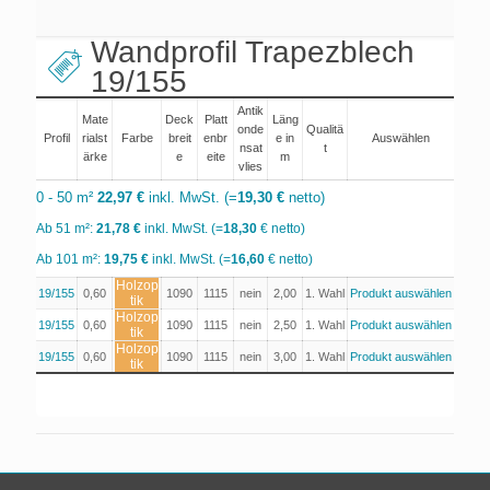
Wandprofil Trapezblech
19/155
Antik
Mate
Deck
Platt
Läng
onde
Qualitä
Profil
rialst
Farbe
breit
enbr
e in
Auswählen
nsat
t
ärke
e
eite
m
vlies
0 - 50 m²
22,97 €
inkl. MwSt. (=
19,30 €
netto)
Ab 51 m²:
21,78 €
inkl. MwSt. (=
18,30
€ netto)
Ab 101 m²:
19,75 €
inkl. MwSt. (=
16,60
€ netto)
Holzop
19/155
0,60
1090
1115
nein
2,00
1. Wahl
Produkt auswählen
tik
Holzop
19/155
0,60
1090
1115
nein
2,50
1. Wahl
Produkt auswählen
tik
Holzop
19/155
0,60
1090
1115
nein
3,00
1. Wahl
Produkt auswählen
tik