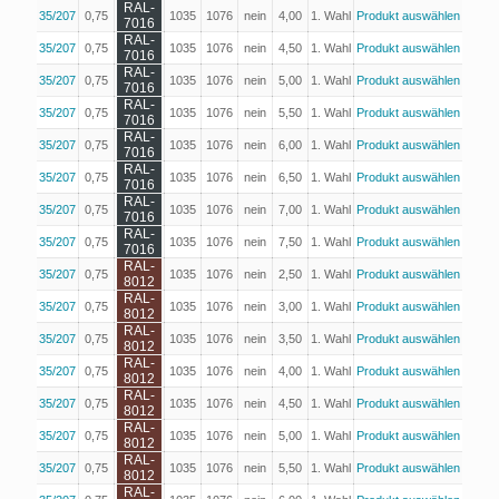
RAL-
35/207
0,75
1035
1076
nein
4,00
1. Wahl
Produkt auswählen
7016
RAL-
35/207
0,75
1035
1076
nein
4,50
1. Wahl
Produkt auswählen
7016
RAL-
35/207
0,75
1035
1076
nein
5,00
1. Wahl
Produkt auswählen
7016
RAL-
35/207
0,75
1035
1076
nein
5,50
1. Wahl
Produkt auswählen
7016
RAL-
35/207
0,75
1035
1076
nein
6,00
1. Wahl
Produkt auswählen
7016
RAL-
35/207
0,75
1035
1076
nein
6,50
1. Wahl
Produkt auswählen
7016
RAL-
35/207
0,75
1035
1076
nein
7,00
1. Wahl
Produkt auswählen
7016
RAL-
35/207
0,75
1035
1076
nein
7,50
1. Wahl
Produkt auswählen
7016
RAL-
35/207
0,75
1035
1076
nein
2,50
1. Wahl
Produkt auswählen
8012
RAL-
35/207
0,75
1035
1076
nein
3,00
1. Wahl
Produkt auswählen
8012
RAL-
35/207
0,75
1035
1076
nein
3,50
1. Wahl
Produkt auswählen
8012
RAL-
35/207
0,75
1035
1076
nein
4,00
1. Wahl
Produkt auswählen
8012
RAL-
35/207
0,75
1035
1076
nein
4,50
1. Wahl
Produkt auswählen
8012
RAL-
35/207
0,75
1035
1076
nein
5,00
1. Wahl
Produkt auswählen
8012
RAL-
35/207
0,75
1035
1076
nein
5,50
1. Wahl
Produkt auswählen
8012
RAL-