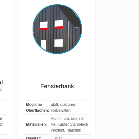
l
Fensterbank
n
Mögliche
glatt, stukturiert,
Oberflächen:
vorbewittert
hl
Aluminium, Edelstahl
ech
Materialien:
VA, Kupfer, Stahlblech
verzinkt, Titanzink
Qualität:
1. Wahl