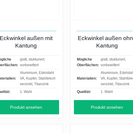
Eckwinkel außen mit
Eckwinkel außen oh
Kantung
Kantung
gliche
glatt, stukturiert,
Mögliche
glatt, stukturiert,
erflächen:
vorbewittert
Oberflächen:
vorbewittert
Aluminium, Edelstahl
Aluminium, Edelsta
terialien:
VA, Kupfer, Stahlblech
Materialien:
VA, Kupfer, Stahlbl
verzinkt, Titanzink
verzinkt, Titanzink
alität:
1. Wahl
Qualität:
1. Wahl
Produkt ansehen
Produkt ansehen