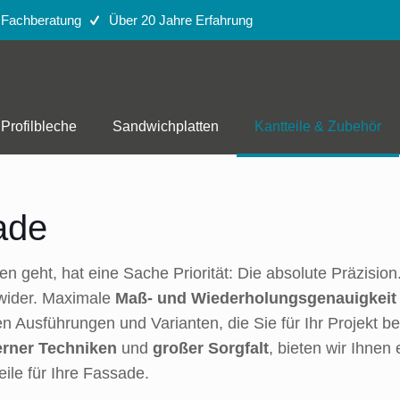
e Fachberatung
Über 20 Jahre Erfahrung
Profilbleche
Sandwichplatten
Kantteile & Zubehör
sade
eht, hat eine Sache Priorität: Die absolute Präzision.
 wider. Maximale
Maß- und Wiederholungsgenauigkeit
len Ausführungen und Varianten, die Sie für Ihr Projekt
rner Techniken
und
großer Sorgfalt
, bieten wir Ihnen
ile für Ihre Fassade.