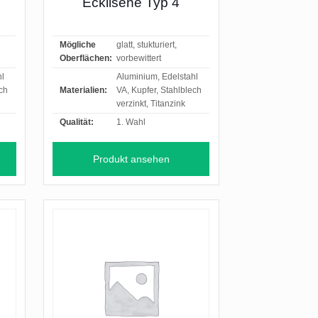
Ecklisene Typ 4
Mögliche
glatt, stukturiert,
Oberflächen:
vorbewittert
hl
Aluminium, Edelstahl
ech
Materialien:
VA, Kupfer, Stahlblech
verzinkt, Titanzink
Qualität:
1. Wahl
Produkt ansehen