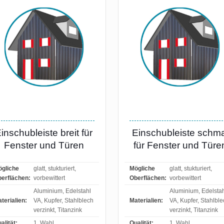
inschubleiste breit für
Einschubleiste schma
Fenster und Türen
für Fenster und Türe
gliche
glatt, stukturiert,
Mögliche
glatt, stukturiert,
erflächen:
vorbewittert
Oberflächen:
vorbewittert
Aluminium, Edelstahl
Aluminium, Edelsta
terialien:
VA, Kupfer, Stahlblech
Materialien:
VA, Kupfer, Stahlbl
verzinkt, Titanzink
verzinkt, Titanzink
alität:
1. Wahl
Qualität:
1. Wahl