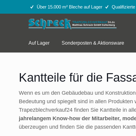
Über 15.000 m² Bleche auf Lager
Qualifiziert
Auf Lager
Sonderposten & Aktionsware
Kantteile für die Fas
Wenn es um den Gebäudebau und Konstruktionen g
Bedeutung und spiegelt sind in allen Produkten
Trapezblechverkauf24 finden Sie Kantteile in al
jahrelangem Know-how der Mitarbeiter,
mode
überzeugen und finden Sie die passenden Kantte