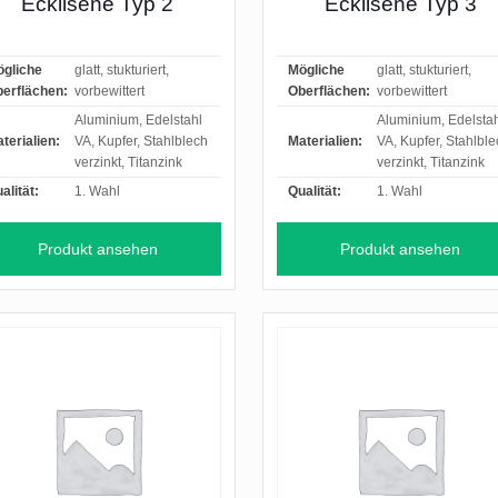
Ecklisene Typ 2
Ecklisene Typ 3
gliche
glatt, stukturiert,
Mögliche
glatt, stukturiert,
erflächen:
vorbewittert
Oberflächen:
vorbewittert
Aluminium, Edelstahl
Aluminium, Edelsta
terialien:
VA, Kupfer, Stahlblech
Materialien:
VA, Kupfer, Stahlbl
verzinkt, Titanzink
verzinkt, Titanzink
alität:
1. Wahl
Qualität:
1. Wahl
Produkt ansehen
Produkt ansehen