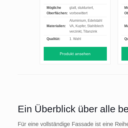
Mögliche
glatt, stukturiert,
Mö
Oberflächen:
vorbewittert
Ob
Aluminium, Edelstahl
Materialien:
VA, Kupfer, Stahlblech
Ma
verzinkt, Titanzink
Qualität:
1. Wahl
Qu
Produkt ansehen
Ein Überblick über alle b
Für eine vollständige Fassade ist eine Rei