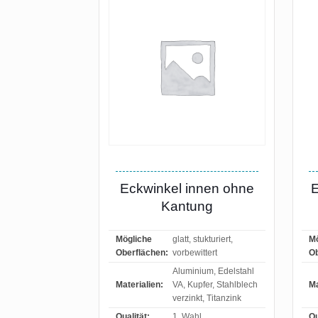
Eckwinkel innen ohne
E
Kantung
Mögliche
glatt, stukturiert,
Mö
Oberflächen:
vorbewittert
Ob
Aluminium, Edelstahl
Materialien:
VA, Kupfer, Stahlblech
Ma
verzinkt, Titanzink
Qualität:
1. Wahl
Qu