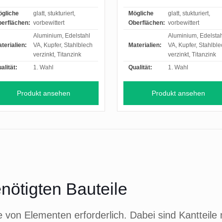
gliche
glatt, stukturiert,
Mögliche
glatt, stukturiert,
erflächen:
vorbewittert
Oberflächen:
vorbewittert
Aluminium, Edelstahl
Aluminium, Edelsta
terialien:
VA, Kupfer, Stahlblech
Materialien:
VA, Kupfer, Stahlbl
verzinkt, Titanzink
verzinkt, Titanzink
alität:
1. Wahl
Qualität:
1. Wahl
Produkt ansehen
Produkt ansehen
enötigten Bauteile
he von Elementen erforderlich. Dabei sind Kantteil