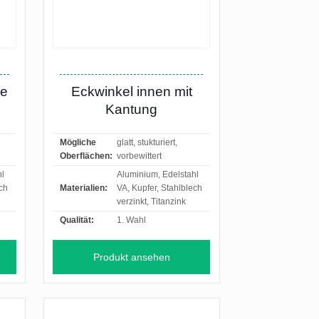
ne
Eckwinkel innen mit
Kantung
Mögliche
glatt, stukturiert,
Oberflächen:
vorbewittert
hl
Aluminium, Edelstahl
ech
Materialien:
VA, Kupfer, Stahlblech
verzinkt, Titanzink
Qualität:
1. Wahl
Produkt ansehen