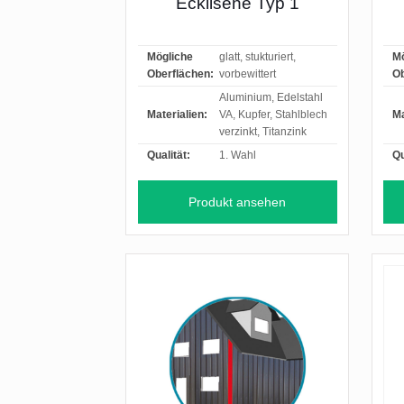
Ecklisene Typ 1
Mögliche
glatt, stukturiert,
Mö
Oberflächen:
vorbewittert
Ob
Aluminium, Edelstahl
Materialien:
VA, Kupfer, Stahlblech
Ma
verzinkt, Titanzink
Qualität:
1. Wahl
Qu
Produkt ansehen