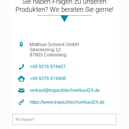
Sie haben Fragen zu unseren
Produkten? Wir beraten Sie gerne!
Matthias Schreck GmbH
Streckerring 12
97903 Collenberg
+49 9376 974407
+49 9376 974408
verkauf@trapezblechverkauf24.de
https://www.trapezblechverkauf24.de
Bitte l
Bitte l