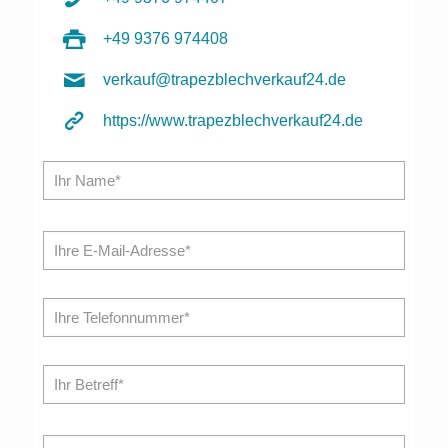
+49 9376 974408
verkauf@trapezblechverkauf24.de
https://www.trapezblechverkauf24.de
Bitte l
Bitte l