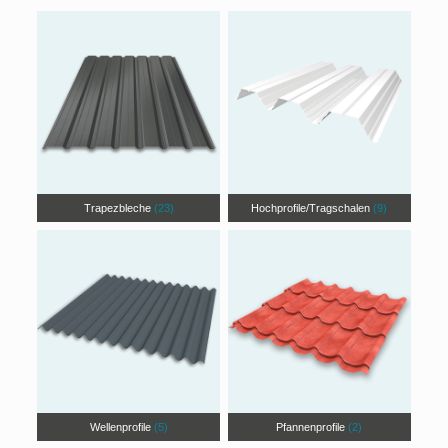
Trapezbleche
(23)
Hochprofile/Tragschalen
(9)
Wellenprofile
(5)
Pfannenprofile
(2)