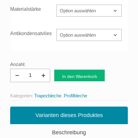
Materialstärke
Antikondensatvlies
Dachprofil
In den Warenkorb
Trapezblech
56/315
Kategorien:
Trapezbleche
,
Profilbleche
Menge
Varianten dieses Produktes
Beschreibung