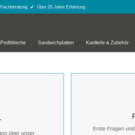
e Fachberatung
Über 20 Jahre Erfahrung
Profilbleche
Sandwichplatten
Kantteile & Zubehör
r
Erste Fragen und
uem über unser