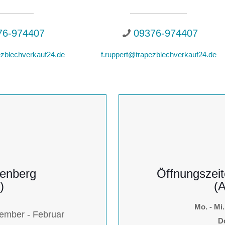
76-974407
09376-974407
zblechverkauf24.de
f.ruppert@trapezblechverkauf24.de
lenberg
Öffnungszeit
)
(
Mo. - Mi.
ember - Februar
Do