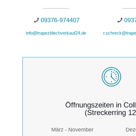
09376-974407
093
info@trapezblechverkauf24.de
r.schreck@trape
Öffnungszeiten in Col
(Streckerring 12
März - November
Dez