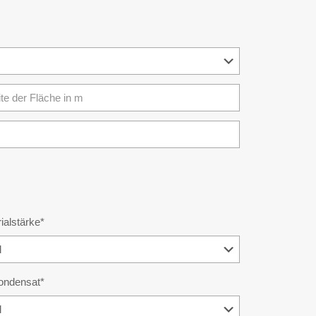
ialstärke*
ondensat*