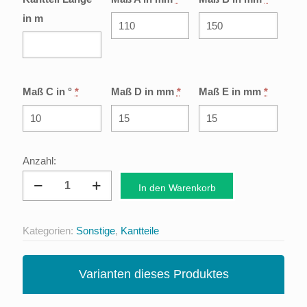
in m
Maß C in °
*
Maß D in mm
*
Maß E in mm
*
Firstblech
In den Warenkorb
Pultdach
Metalldachpfanne
Kategorien:
Sonstige
,
Kantteile
Menge
Varianten dieses Produktes