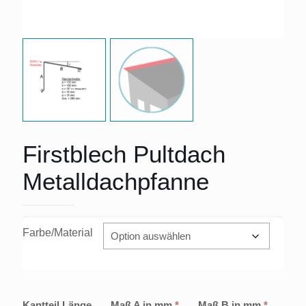
Firstblech Pultdach
Metalldachpfanne
Farbe/Material
Kantteil Länge
Maß A in mm
*
Maß B in mm
*