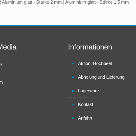
 Aluminium glatt - Stärke 2 mm | Aluminium glatt - Stärke 1,5 mm
Media
Informationen
Aktion: Hochbeet
ok
Abholung und Lieferung
am
Lagerware
Kontakt
Anfahrt