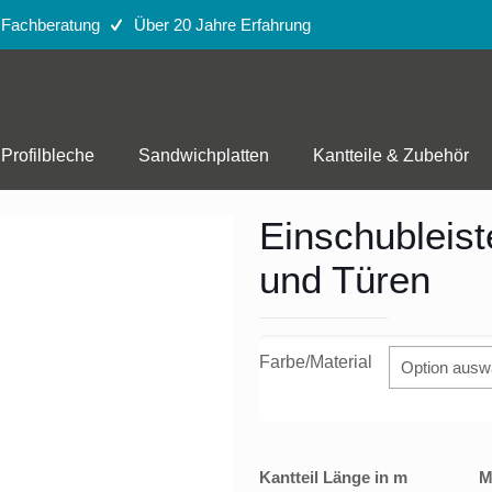
e Fachberatung
Über 20 Jahre Erfahrung
Profilbleche
Sandwichplatten
Kantteile & Zubehör
Einschubleist
und Türen
Farbe/Material
Kantteil Länge in m
M