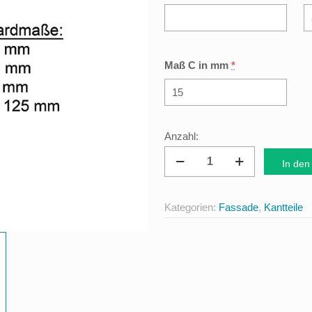
Maß C in mm
*
Einschubleiste
In den
schmal
für
Kategorien:
Fassade
,
Kantteile
Fenster
und
Türen
Menge