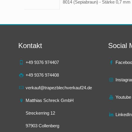
8014 (Sepiabraun) - Stärke 0,7 mm |
Kontakt
Social 
+49 9376 974407
Facebo
+49 9376 974408
Instagr
verkauf@trapezblechverkauf24.de
Youtube
Matthias Schreck GmbH
Streckerring 12
LinkedIn
97903 Collenberg