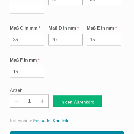
Maß C in mm
*
Maß D in mm
*
Maß E in mm
*
Maß F in mm
*
Ecklisene
In den Warenkorb
Typ
1
Kategorien:
Fassade
,
Kantteile
Menge