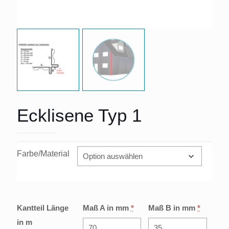
Ecklisene Typ 1
Farbe/Material
Kantteil Länge
Maß A in mm
*
Maß B in mm
*
in m