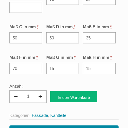
Maß C in mm
*
Maß D in mm
*
Maß E in mm
*
Maß F in mm
*
Maß G in mm
*
Maß H in mm
*
Ecklisene
In den Warenkorb
Typ
2
Kategorien:
Fassade
,
Kantteile
Menge