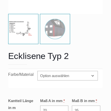
Ecklisene Typ 2
Farbe/Material
Kantteil Länge
Maß A in mm
*
Maß B in mm
*
in m