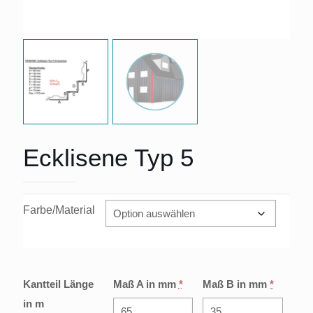
Ecklisene Typ 5
Farbe/Material
Kantteil Länge
Maß A in mm
*
Maß B in mm
*
in m