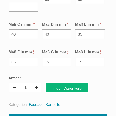
Maß C in mm
*
Maß D in mm
*
Maß E in mm
*
Maß F in mm
*
Maß G in mm
*
Maß H in mm
*
Ecklisene
In den Warenkorb
Typ
5
Kategorien:
Fassade
,
Kantteile
Menge