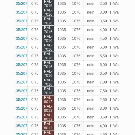
RAL-
35/207
0,75
1035
1076
nein
2,50
1. Wahl
Produk
7016
RAL-
35/207
0,75
1035
1076
nein
3,00
1. Wahl
Produk
7016
RAL-
35/207
0,75
1035
1076
nein
3,50
1. Wahl
Produk
7016
RAL-
35/207
0,75
1035
1076
nein
4,00
1. Wahl
Produk
7016
RAL-
35/207
0,75
1035
1076
nein
4,50
1. Wahl
Produk
7016
RAL-
35/207
0,75
1035
1076
nein
5,00
1. Wahl
Produk
7016
RAL-
35/207
0,75
1035
1076
nein
5,50
1. Wahl
Produk
7016
RAL-
35/207
0,75
1035
1076
nein
6,00
1. Wahl
Produk
7016
RAL-
35/207
0,75
1035
1076
nein
6,50
1. Wahl
Produk
7016
RAL-
35/207
0,75
1035
1076
nein
7,00
1. Wahl
Produk
7016
RAL-
35/207
0,75
1035
1076
nein
7,50
1. Wahl
Produk
7016
RAL-
35/207
0,75
1035
1076
nein
2,50
1. Wahl
Produk
8012
RAL-
35/207
0,75
1035
1076
nein
3,00
1. Wahl
Produk
8012
RAL-
35/207
0,75
1035
1076
nein
3,50
1. Wahl
Produk
8012
RAL-
35/207
0,75
1035
1076
nein
4,00
1. Wahl
Produk
8012
RAL-
35/207
0,75
1035
1076
nein
4,50
1. Wahl
Produk