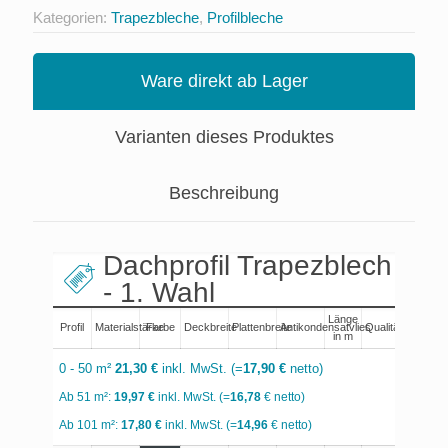
Kategorien:
Trapezbleche
,
Profilbleche
Ware direkt ab Lager
Varianten dieses Produktes
Beschreibung
Dachprofil Trapezblech 35
- 1. Wahl
Länge
Profil
Materialstärke
Farbe
Deckbreite
Plattenbreite
Antikondensatvlies
Qualität
Au
in m
0 - 50 m²
21,30 €
inkl. MwSt. (=
17,90 €
netto)
Ab 51 m²:
19,97 €
inkl. MwSt. (=
16,78
€ netto)
Ab 101 m²:
17,80 €
inkl. MwSt. (=
14,96
€ netto)