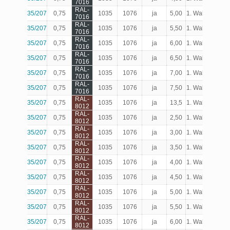
7016
RAL-
35/207
0,75
1035
1076
ja
5,00
1. Wahl
Produk
7016
RAL-
35/207
0,75
1035
1076
ja
5,50
1. Wahl
Produk
7016
RAL-
35/207
0,75
1035
1076
ja
6,00
1. Wahl
Produk
7016
RAL-
35/207
0,75
1035
1076
ja
6,50
1. Wahl
Produk
7016
RAL-
35/207
0,75
1035
1076
ja
7,00
1. Wahl
Produk
7016
RAL-
35/207
0,75
1035
1076
ja
7,50
1. Wahl
Produk
7016
RAL-
35/207
0,75
1035
1076
ja
13,5
1. Wahl
Produk
8012
RAL-
35/207
0,75
1035
1076
ja
2,50
1. Wahl
Produk
8012
RAL-
35/207
0,75
1035
1076
ja
3,00
1. Wahl
Produk
8012
RAL-
35/207
0,75
1035
1076
ja
3,50
1. Wahl
Produk
8012
RAL-
35/207
0,75
1035
1076
ja
4,00
1. Wahl
Produk
8012
RAL-
35/207
0,75
1035
1076
ja
4,50
1. Wahl
Produk
8012
RAL-
35/207
0,75
1035
1076
ja
5,00
1. Wahl
Produk
8012
RAL-
35/207
0,75
1035
1076
ja
5,50
1. Wahl
Produk
8012
RAL-
35/207
0,75
1035
1076
ja
6,00
1. Wahl
Produk
8012