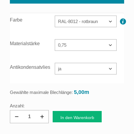
Farbe
Materialstärke
Antikondensatvlies
5,00m
Gewählte maximale Blechlänge:
Dachprofil
In den Warenkorb
Trapezblech
35/207