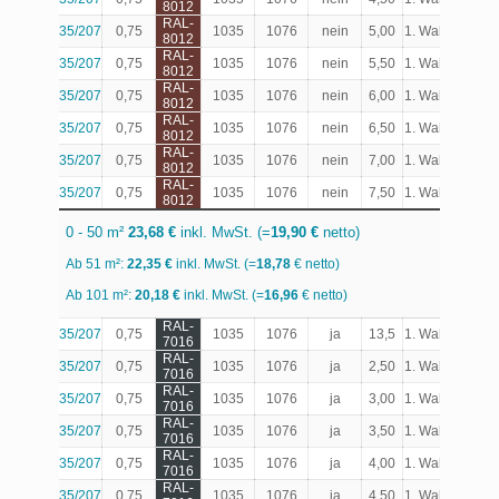
8012
RAL-
35/207
0,75
1035
1076
nein
5,00
1. Wahl
Produk
8012
RAL-
35/207
0,75
1035
1076
nein
5,50
1. Wahl
Produk
8012
RAL-
35/207
0,75
1035
1076
nein
6,00
1. Wahl
Produk
8012
RAL-
35/207
0,75
1035
1076
nein
6,50
1. Wahl
Produk
8012
RAL-
35/207
0,75
1035
1076
nein
7,00
1. Wahl
Produk
8012
RAL-
35/207
0,75
1035
1076
nein
7,50
1. Wahl
Produk
8012
0 - 50 m²
23,68 €
inkl. MwSt. (=
19,90 €
netto)
Ab 51 m²:
22,35 €
inkl. MwSt. (=
18,78
€ netto)
Ab 101 m²:
20,18 €
inkl. MwSt. (=
16,96
€ netto)
RAL-
35/207
0,75
1035
1076
ja
13,5
1. Wahl
Produk
7016
RAL-
35/207
0,75
1035
1076
ja
2,50
1. Wahl
Produk
7016
RAL-
35/207
0,75
1035
1076
ja
3,00
1. Wahl
Produk
7016
RAL-
35/207
0,75
1035
1076
ja
3,50
1. Wahl
Produk
7016
RAL-
35/207
0,75
1035
1076
ja
4,00
1. Wahl
Produk
7016
RAL-
35/207
0,75
1035
1076
ja
4,50
1. Wahl
Produk