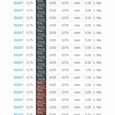
RAL-
35/207
0,75
1035
1076
nein
2,50
1. Wahl
Produk
7016
RAL-
35/207
0,75
1035
1076
nein
3,00
1. Wahl
Produk
7016
RAL-
35/207
0,75
1035
1076
nein
3,50
1. Wahl
Produk
7016
RAL-
35/207
0,75
1035
1076
nein
4,00
1. Wahl
Produk
7016
RAL-
35/207
0,75
1035
1076
nein
4,50
1. Wahl
Produk
7016
RAL-
35/207
0,75
1035
1076
nein
5,00
1. Wahl
Produk
7016
RAL-
35/207
0,75
1035
1076
nein
5,50
1. Wahl
Produk
7016
RAL-
35/207
0,75
1035
1076
nein
6,00
1. Wahl
Produk
7016
RAL-
35/207
0,75
1035
1076
nein
6,50
1. Wahl
Produk
7016
RAL-
35/207
0,75
1035
1076
nein
7,00
1. Wahl
Produk
7016
RAL-
35/207
0,75
1035
1076
nein
7,50
1. Wahl
Produk
7016
RAL-
35/207
0,75
1035
1076
nein
2,50
1. Wahl
Produk
8012
RAL-
35/207
0,75
1035
1076
nein
3,00
1. Wahl
Produk
8012
RAL-
35/207
0,75
1035
1076
nein
3,50
1. Wahl
Produk
8012
RAL-
35/207
0,75
1035
1076
nein
4,00
1. Wahl
Produk
8012
RAL-
35/207
0,75
1035
1076
nein
4,50
1. Wahl
Produk