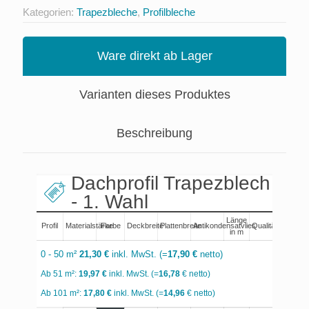
Kategorien:
Trapezbleche
,
Profilbleche
Ware direkt ab Lager
Varianten dieses Produktes
Beschreibung
Dachprofil Trapezblech 35
- 1. Wahl
Länge
Profil
Materialstärke
Farbe
Deckbreite
Plattenbreite
Antikondensatvlies
Qualität
Au
in m
0 - 50 m²
21,30 €
inkl. MwSt. (=
17,90 €
netto)
Ab 51 m²:
19,97 €
inkl. MwSt. (=
16,78
€ netto)
Ab 101 m²:
17,80 €
inkl. MwSt. (=
14,96
€ netto)