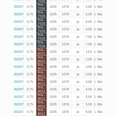
7016
RAL-
35/207
0,75
1035
1076
ja
5,00
1. Wahl
Produk
7016
RAL-
35/207
0,75
1035
1076
ja
5,50
1. Wahl
Produk
7016
RAL-
35/207
0,75
1035
1076
ja
6,00
1. Wahl
Produk
7016
RAL-
35/207
0,75
1035
1076
ja
6,50
1. Wahl
Produk
7016
RAL-
35/207
0,75
1035
1076
ja
7,00
1. Wahl
Produk
7016
RAL-
35/207
0,75
1035
1076
ja
7,50
1. Wahl
Produk
7016
RAL-
35/207
0,75
1035
1076
ja
13,5
1. Wahl
Produk
8012
RAL-
35/207
0,75
1035
1076
ja
2,50
1. Wahl
Produk
8012
RAL-
35/207
0,75
1035
1076
ja
3,00
1. Wahl
Produk
8012
RAL-
35/207
0,75
1035
1076
ja
3,50
1. Wahl
Produk
8012
RAL-
35/207
0,75
1035
1076
ja
4,00
1. Wahl
Produk
8012
RAL-
35/207
0,75
1035
1076
ja
4,50
1. Wahl
Produk
8012
RAL-
35/207
0,75
1035
1076
ja
5,00
1. Wahl
Produk
8012
RAL-
35/207
0,75
1035
1076
ja
5,50
1. Wahl
Produk
8012
RAL-
35/207
0,75
1035
1076
ja
6,00
1. Wahl
Produk
8012