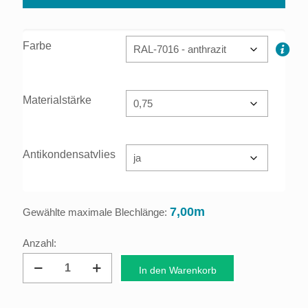
Farbe
Materialstärke
Antikondensatvlies
7,00m
Gewählte maximale Blechlänge:
Dachprofil
In den Warenkorb
Trapezblech
35/207