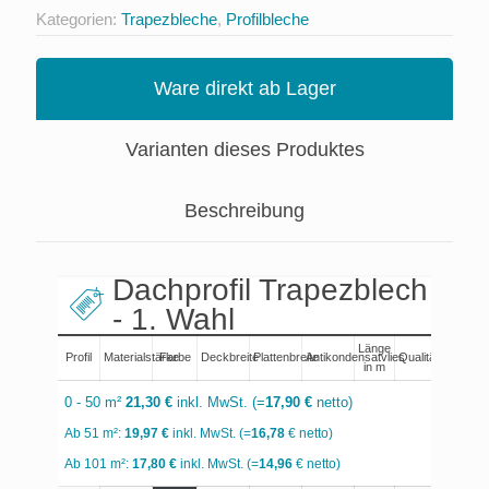
Kategorien:
Trapezbleche
,
Profilbleche
Ware direkt ab Lager
Varianten dieses Produktes
Beschreibung
Dachprofil Trapezblech 35
- 1. Wahl
Länge
Profil
Materialstärke
Farbe
Deckbreite
Plattenbreite
Antikondensatvlies
Qualität
Au
in m
0 - 50 m²
21,30 €
inkl. MwSt. (=
17,90 €
netto)
Ab 51 m²:
19,97 €
inkl. MwSt. (=
16,78
€ netto)
Ab 101 m²:
17,80 €
inkl. MwSt. (=
14,96
€ netto)