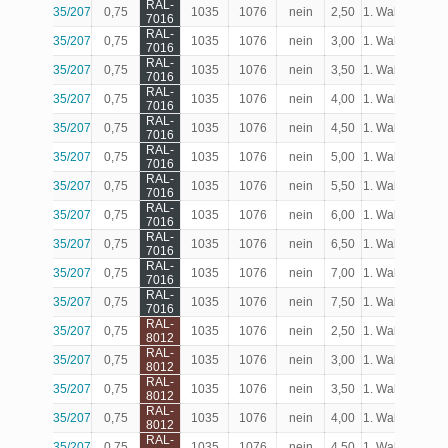
RAL-
35/207
0,75
1035
1076
nein
2,50
1. Wahl
Produk
7016
RAL-
35/207
0,75
1035
1076
nein
3,00
1. Wahl
Produk
7016
RAL-
35/207
0,75
1035
1076
nein
3,50
1. Wahl
Produk
7016
RAL-
35/207
0,75
1035
1076
nein
4,00
1. Wahl
Produk
7016
RAL-
35/207
0,75
1035
1076
nein
4,50
1. Wahl
Produk
7016
RAL-
35/207
0,75
1035
1076
nein
5,00
1. Wahl
Produk
7016
RAL-
35/207
0,75
1035
1076
nein
5,50
1. Wahl
Produk
7016
RAL-
35/207
0,75
1035
1076
nein
6,00
1. Wahl
Produk
7016
RAL-
35/207
0,75
1035
1076
nein
6,50
1. Wahl
Produk
7016
RAL-
35/207
0,75
1035
1076
nein
7,00
1. Wahl
Produk
7016
RAL-
35/207
0,75
1035
1076
nein
7,50
1. Wahl
Produk
7016
RAL-
35/207
0,75
1035
1076
nein
2,50
1. Wahl
Produk
8012
RAL-
35/207
0,75
1035
1076
nein
3,00
1. Wahl
Produk
8012
RAL-
35/207
0,75
1035
1076
nein
3,50
1. Wahl
Produk
8012
RAL-
35/207
0,75
1035
1076
nein
4,00
1. Wahl
Produk
8012
RAL-
35/207
0,75
1035
1076
nein
4,50
1. Wahl
Produk