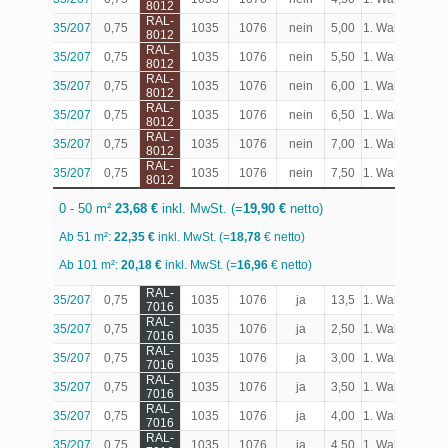
8012
RAL-
35/207
0,75
1035
1076
nein
5,00
1. Wahl
Produk
8012
RAL-
35/207
0,75
1035
1076
nein
5,50
1. Wahl
Produk
8012
RAL-
35/207
0,75
1035
1076
nein
6,00
1. Wahl
Produk
8012
RAL-
35/207
0,75
1035
1076
nein
6,50
1. Wahl
Produk
8012
RAL-
35/207
0,75
1035
1076
nein
7,00
1. Wahl
Produk
8012
RAL-
35/207
0,75
1035
1076
nein
7,50
1. Wahl
Produk
8012
0 - 50 m²
23,68 €
inkl. MwSt. (=
19,90 €
netto)
Ab 51 m²:
22,35 €
inkl. MwSt. (=
18,78
€ netto)
Ab 101 m²:
20,18 €
inkl. MwSt. (=
16,96
€ netto)
RAL-
35/207
0,75
1035
1076
ja
13,5
1. Wahl
Produk
7016
RAL-
35/207
0,75
1035
1076
ja
2,50
1. Wahl
Produk
7016
RAL-
35/207
0,75
1035
1076
ja
3,00
1. Wahl
Produk
7016
RAL-
35/207
0,75
1035
1076
ja
3,50
1. Wahl
Produk
7016
RAL-
35/207
0,75
1035
1076
ja
4,00
1. Wahl
Produk
7016
RAL-
35/207
0,75
1035
1076
ja
4,50
1. Wahl
Produk