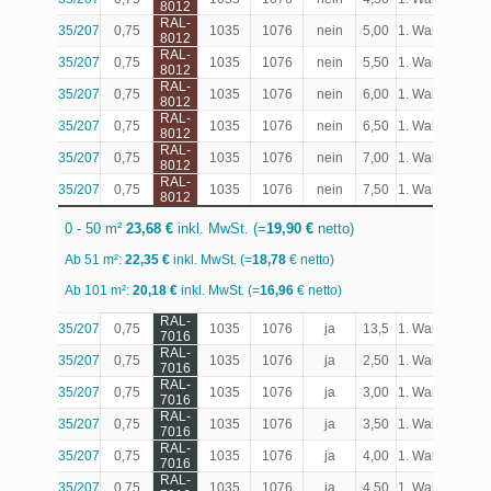
8012
RAL-
35/207
0,75
1035
1076
nein
5,00
1. Wahl
Produk
8012
RAL-
35/207
0,75
1035
1076
nein
5,50
1. Wahl
Produk
8012
RAL-
35/207
0,75
1035
1076
nein
6,00
1. Wahl
Produk
8012
RAL-
35/207
0,75
1035
1076
nein
6,50
1. Wahl
Produk
8012
RAL-
35/207
0,75
1035
1076
nein
7,00
1. Wahl
Produk
8012
RAL-
35/207
0,75
1035
1076
nein
7,50
1. Wahl
Produk
8012
0 - 50 m²
23,68 €
inkl. MwSt. (=
19,90 €
netto)
Ab 51 m²:
22,35 €
inkl. MwSt. (=
18,78
€ netto)
Ab 101 m²:
20,18 €
inkl. MwSt. (=
16,96
€ netto)
RAL-
35/207
0,75
1035
1076
ja
13,5
1. Wahl
Produk
7016
RAL-
35/207
0,75
1035
1076
ja
2,50
1. Wahl
Produk
7016
RAL-
35/207
0,75
1035
1076
ja
3,00
1. Wahl
Produk
7016
RAL-
35/207
0,75
1035
1076
ja
3,50
1. Wahl
Produk
7016
RAL-
35/207
0,75
1035
1076
ja
4,00
1. Wahl
Produk
7016
RAL-
35/207
0,75
1035
1076
ja
4,50
1. Wahl
Produk