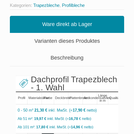
Kategorien:
Trapezbleche
,
Profilbleche
Ware direkt ab Lager
Varianten dieses Produktes
Beschreibung
Dachprofil Trapezblech 35
- 1. Wahl
Länge
Profil
Materialstärke
Farbe
Deckbreite
Plattenbreite
Antikondensatvlies
Qualität
Au
in m
0 - 50 m²
21,30 €
inkl. MwSt. (=
17,90 €
netto)
Ab 51 m²:
19,97 €
inkl. MwSt. (=
16,78
€ netto)
Ab 101 m²:
17,80 €
inkl. MwSt. (=
14,96
€ netto)