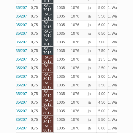
7016
RAL-
35/207
0,75
1035
1076
ja
5,00
1. Wahl
Produk
7016
RAL-
35/207
0,75
1035
1076
ja
5,50
1. Wahl
Produk
7016
RAL-
35/207
0,75
1035
1076
ja
6,00
1. Wahl
Produk
7016
RAL-
35/207
0,75
1035
1076
ja
6,50
1. Wahl
Produk
7016
RAL-
35/207
0,75
1035
1076
ja
7,00
1. Wahl
Produk
7016
RAL-
35/207
0,75
1035
1076
ja
7,50
1. Wahl
Produk
7016
RAL-
35/207
0,75
1035
1076
ja
13,5
1. Wahl
Produk
8012
RAL-
35/207
0,75
1035
1076
ja
2,50
1. Wahl
Produk
8012
RAL-
35/207
0,75
1035
1076
ja
3,00
1. Wahl
Produk
8012
RAL-
35/207
0,75
1035
1076
ja
3,50
1. Wahl
Produk
8012
RAL-
35/207
0,75
1035
1076
ja
4,00
1. Wahl
Produk
8012
RAL-
35/207
0,75
1035
1076
ja
4,50
1. Wahl
Produk
8012
RAL-
35/207
0,75
1035
1076
ja
5,00
1. Wahl
Produk
8012
RAL-
35/207
0,75
1035
1076
ja
5,50
1. Wahl
Produk
8012
RAL-
35/207
0,75
1035
1076
ja
6,00
1. Wahl
Produk
8012