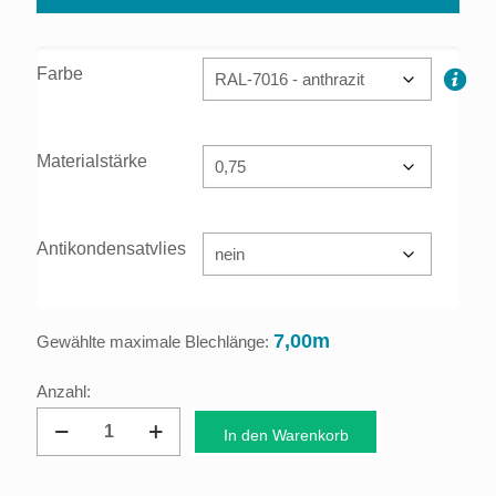
Farbe
Materialstärke
Antikondensatvlies
7,00m
Gewählte maximale Blechlänge:
Dachprofil
In den Warenkorb
Trapezblech
35/207