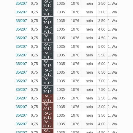
RAL-
35/207
0,75
1035
1076
nein
2,50
1. Wahl
Produk
7016
RAL-
35/207
0,75
1035
1076
nein
3,00
1. Wahl
Produk
7016
RAL-
35/207
0,75
1035
1076
nein
3,50
1. Wahl
Produk
7016
RAL-
35/207
0,75
1035
1076
nein
4,00
1. Wahl
Produk
7016
RAL-
35/207
0,75
1035
1076
nein
4,50
1. Wahl
Produk
7016
RAL-
35/207
0,75
1035
1076
nein
5,00
1. Wahl
Produk
7016
RAL-
35/207
0,75
1035
1076
nein
5,50
1. Wahl
Produk
7016
RAL-
35/207
0,75
1035
1076
nein
6,00
1. Wahl
Produk
7016
RAL-
35/207
0,75
1035
1076
nein
6,50
1. Wahl
Produk
7016
RAL-
35/207
0,75
1035
1076
nein
7,00
1. Wahl
Produk
7016
RAL-
35/207
0,75
1035
1076
nein
7,50
1. Wahl
Produk
7016
RAL-
35/207
0,75
1035
1076
nein
2,50
1. Wahl
Produk
8012
RAL-
35/207
0,75
1035
1076
nein
3,00
1. Wahl
Produk
8012
RAL-
35/207
0,75
1035
1076
nein
3,50
1. Wahl
Produk
8012
RAL-
35/207
0,75
1035
1076
nein
4,00
1. Wahl
Produk
8012
RAL-
35/207
0,75
1035
1076
nein
4,50
1. Wahl
Produk