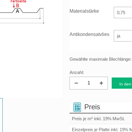
Materialstärke
Antikondensatvlies
Gewählte maximale Blechlänge
Dachprofil
In den
Trapezblech
35/207
Menge
Preis
Preis je m² inkl. 19% MwSt.
Einzelpreis je Platte inkl. 19%