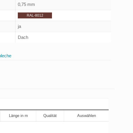
0,75 mm
RAL-8012
ja
Dach
bleche
Länge in m
Qualität
Auswählen