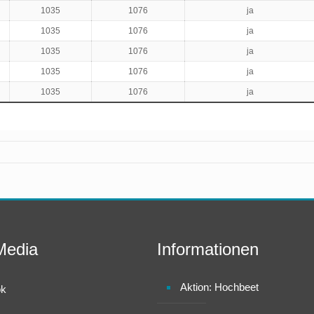
1035
1076
ja
1035
1076
ja
1035
1076
ja
1035
1076
ja
1035
1076
ja
Media
Informationen
Aktion: Hochbeet
ok