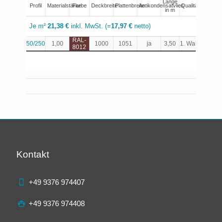
Länge
Profil
Materialstärke
Farbe
Deckbreite
Plattenbreite
Antikondensatvlies
Qualität
Au
in m
Je m²
21,38 €
inkl. MwSt. (=
17,97 €
netto)
RAL-
50/250
1,00
1000
1051
ja
3,50
1. Wahl
Produk
8012
Kontakt
+49 9376 974407
+49 9376 974408