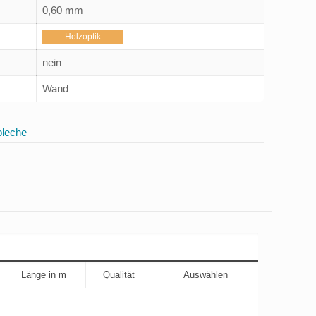
0,60 mm
Holzoptik
nein
Wand
bleche
Länge in m
Qualität
Auswählen