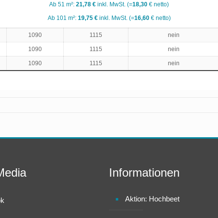
Ab 51 m²:
21,78 €
inkl. MwSt. (=
18,30
€ netto)
Ab 101 m²:
19,75 €
inkl. MwSt. (=
16,60
€ netto)
1090
1115
nein
1090
1115
nein
1090
1115
nein
Media
Informationen
Aktion: Hochbeet
ok