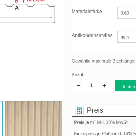
Materialstärke
Antikondensatvlies
Gewählte maximale Blechlänge
Wandprofil
In den
Trapezblech
19/155
Menge
Preis
Preis je m² inkl. 19% MwSt.
Einzelpreis je Platte inkl. 19%