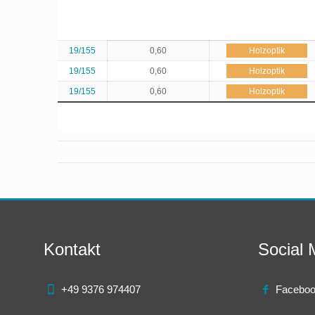
19/155
0,60
Holzoptik
19/155
0,60
Holzoptik
19/155
0,60
Holzoptik
Kontakt
Social 
+49 9376 974407
Facebo