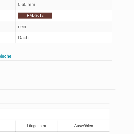
0,60 mm
RAL-8012
nein
Dach
bleche
Länge in m
Auswählen