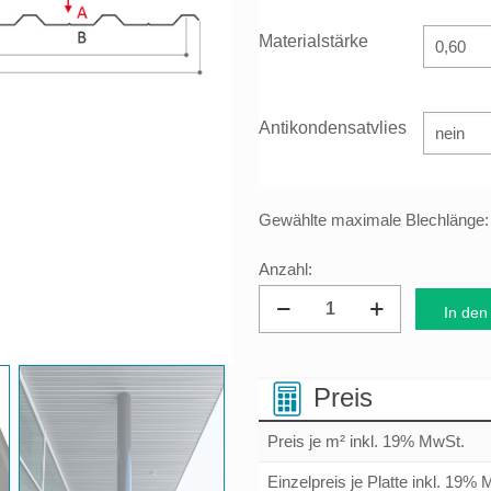
Materialstärke
Antikondensatvlies
Gewählte maximale Blechlänge
Dachprofil
In den
Trapezblech
19/155
Menge
Preis
Preis je m² inkl. 19% MwSt.
Einzelpreis je Platte inkl. 19%