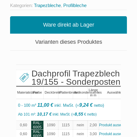
Kategorien:
Trapezbleche
,
Profilbleche
Ware direkt ab Lager
Varianten dieses Produktes
Dachprofil Trapezblech
19/155 - Sonderposten
Länge
Materialstärke
Farbe
Deckbreite
Plattenbreite
Antikondensatvlies
Auswählen
in m
11,00 €
9,24 €
0 - 100 m²
inkl. MwSt. (=
netto)
10,17 €
8,55
Ab 101 m²:
inkl. MwSt. (=
€ netto)
RAL-
0,60
1090
1115
nein
2,00
Produkt auswählen
6005
RAL-
0,60
1090
1115
nein
3,00
Produkt auswählen
6005