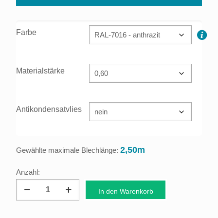
Farbe
Materialstärke
Antikondensatvlies
2,50m
Gewählte maximale Blechlänge:
Dachprofil
In den Warenkorb
Trapezblech
19/155