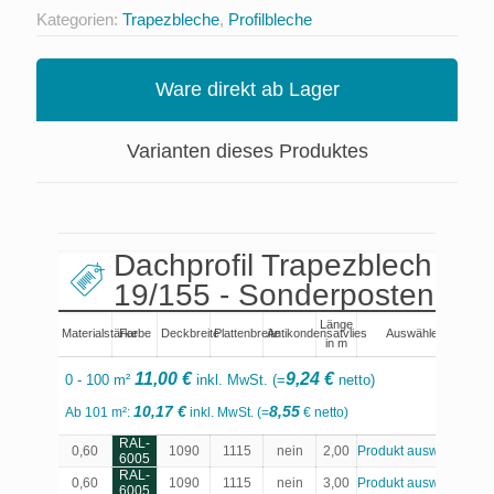
Kategorien:
Trapezbleche
,
Profilbleche
Ware direkt ab Lager
Varianten dieses Produktes
Dachprofil Trapezblech
19/155 - Sonderposten
Länge
Materialstärke
Farbe
Deckbreite
Plattenbreite
Antikondensatvlies
Auswählen
in m
11,00 €
9,24 €
0 - 100 m²
inkl. MwSt. (=
netto)
10,17 €
8,55
Ab 101 m²:
inkl. MwSt. (=
€ netto)
RAL-
0,60
1090
1115
nein
2,00
Produkt auswählen
6005
RAL-
0,60
1090
1115
nein
3,00
Produkt auswählen
6005