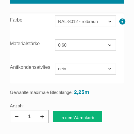
Farbe
Materialstärke
Antikondensatvlies
2,25m
Gewählte maximale Blechlänge:
Dachprofil
In den Warenkorb
Trapezblech
19/155