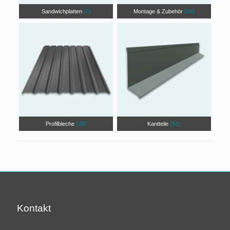
Sandwichplatten
(7)
Montage & Zubehör
(69)
Profilbleche
(38)
Kantteile
(52)
Kontakt