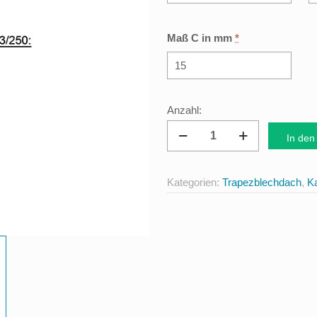
Maß C in mm
*
Ortgangblech
In den
Trapezblech
33/250
Kategorien:
Trapezblechdach
,
Ka
Menge