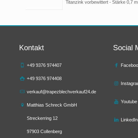
Titanzink vorbewittert - Stärke 0,7
Kontakt
Social 
+49 9376 974407
Facebo
+49 9376 974408
Instagr
verkauf@trapezblechverkauf24.de
Youtube
Matthias Schreck GmbH
Streckerring 12
LinkedIn
97903 Collenberg