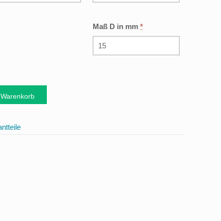
Maß D in mm
*
 Warenkorb
ntteile