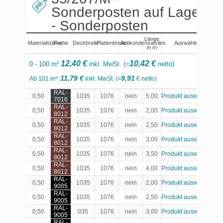
Sonderposten auf Lager
- Sonderposten
Länge
Materialstärke
Farbe
Deckbreite
Plattenbreite
Antikondensatvlies
Auswählen
in m
12,40 €
10,42 €
0 - 100 m²
inkl. MwSt. (=
netto)
11,79 €
9,91
Ab 101 m²:
inkl. MwSt. (=
€ netto)
RAL-
0,50
1035
1076
nein
5,00
Produkt auswählen
7016
RAL-
0,50
1035
1076
nein
2,00
Produkt auswählen
8012
RAL-
0,50
1035
1076
nein
2,50
Produkt auswählen
8012
RAL-
0,50
1035
1076
nein
3,00
Produkt auswählen
8012
RAL-
0,50
1035
1076
nein
3,50
Produkt auswählen
8012
RAL-
0,50
1035
1076
nein
4,00
Produkt auswählen
8012
RAL-
0,50
1035
1076
nein
2,00
Produkt auswählen
9005
RAL-
0,50
1035
1076
nein
2,50
Produkt auswählen
9005
RAL-
0,50
035
1076
nein
3,00
Produkt auswählen
9005
RAL-