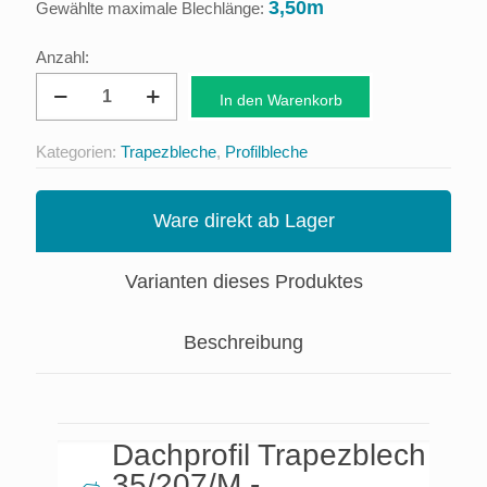
3,50m
Gewählte maximale Blechlänge:
Dachprofil
In den Warenkorb
Trapezblech
35/207/M
Kategorien:
Trapezbleche
,
Profilbleche
-
Sonderposten
Ware direkt ab Lager
auf
Lager
Varianten dieses Produktes
Menge
Beschreibung
Dachprofil Trapezblech
35/207/M -