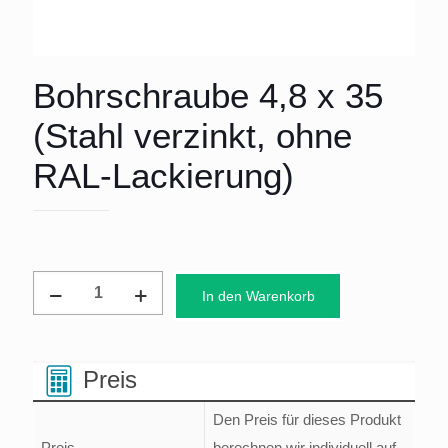
Bohrschraube 4,8 x 35
(Stahl verzinkt, ohne
RAL-Lackierung)
Bohrschraube
In den Warenkorb
4,8
x
35
Preis
(Stahl
Den Preis für dieses Produkt
verzinkt,
Preis
berechnen wir individuell auf