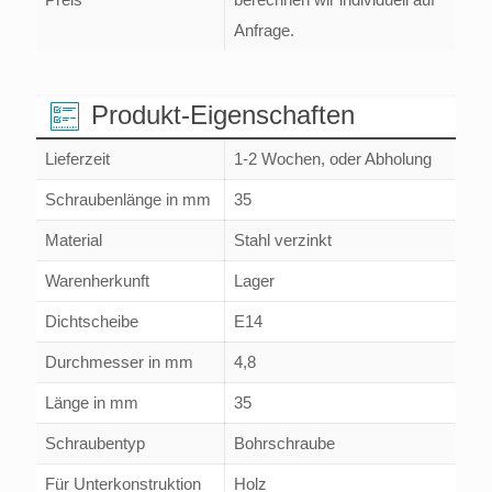
ohne
Anfrage.
RAL-
Lackierung)
Menge
Produkt-Eigenschaften
Lieferzeit
1-2 Wochen, oder Abholung
Schraubenlänge in mm
35
Material
Stahl verzinkt
Warenherkunft
Lager
Dichtscheibe
E14
Durchmesser in mm
4,8
Länge in mm
35
Schraubentyp
Bohrschraube
Für Unterkonstruktion
Holz