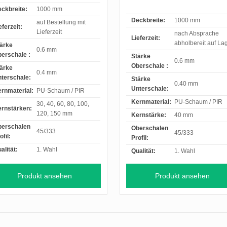
ckbreite:
1000 mm
Deckbreite:
1000 mm
auf Bestellung mit
eferzeit:
Lieferzeit
nach Absprache
Lieferzeit:
abholbereit auf La
ärke
0.6 mm
erschale :
Stärke
0.6 mm
Oberschale :
ärke
0.4 mm
terschale:
Stärke
0.40 mm
Unterschale:
rnmaterial:
PU-Schaum / PIR
Kernmaterial:
PU-Schaum / PIR
30, 40, 60, 80, 100,
rnstärken:
120, 150 mm
Kernstärke:
40 mm
berschalen
Oberschalen
45/333
45/333
ofil:
Profil:
alität:
1. Wahl
Qualität:
1. Wahl
Produkt ansehen
Produkt ansehen