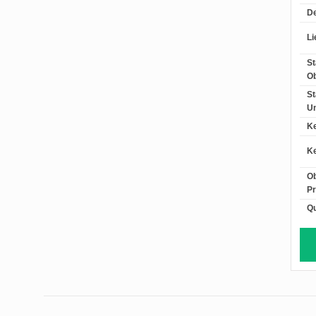
De
Li
St
Ob
St
Un
Ke
Ke
O
Pr
Qu